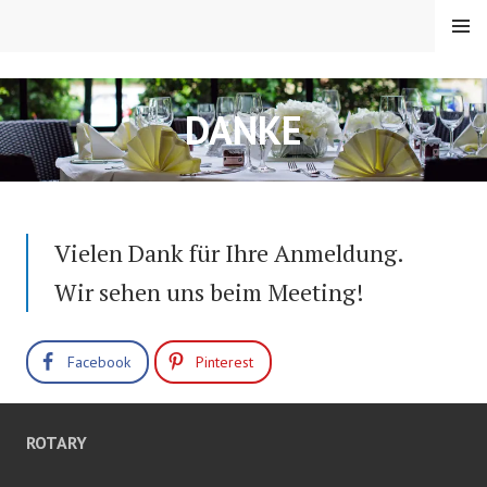
Springe
MENÜ
zum
Inhalt
RC TRIER-PORTA
DANKE
Vielen Dank für Ihre Anmeldung.
Wir sehen uns beim Meeting!
Facebook
Pinterest
ROTARY