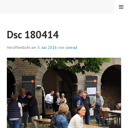
Springe
MENÜ
zum
Inhalt
RC TRIER-PORTA
Dsc 180414
Veröffentlicht am
5. Juli 2016
von
conrad