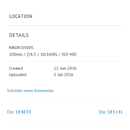
LOCATION
DETAILS
NIKON D300S
100mm
/
ƒ/6.3
/
10/1600s
/
ISO 400
Created
11. Juni 2016
Uploaded
5. Juli 2016
Schreibe einen Kommentar
Dsc 184839
Dsc 185141
Beitrags-
Navigation