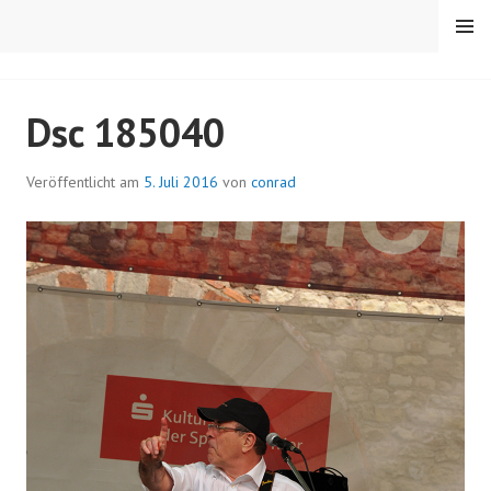
Springe
MENÜ
zum
Inhalt
RC TRIER-PORTA
Dsc 185040
Veröffentlicht am
5. Juli 2016
von
conrad