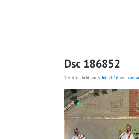
Springe
zum
Inhalt
RC TRIER-PORT
Dsc 186852
Veröffentlicht am
5. Juli 2016
von
conra