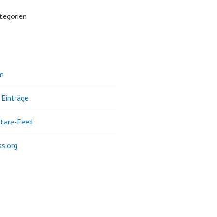
tegorien
n
 Einträge
tare-Feed
s.org