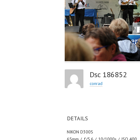
Dsc 186852
conrad
DETAILS
NIKON D300S
65mm
/
ƒ/5.6
/
10/1000s
/
ISO 400