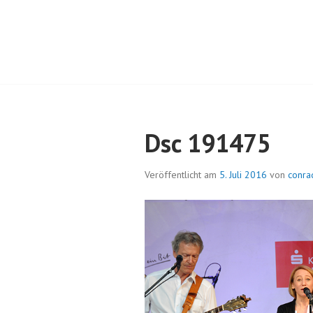
Springe
zum
Inhalt
RC TRIER-PORT
Dsc 191475
Veröffentlicht am
5. Juli 2016
von
conra