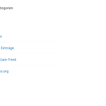
tegorien
n
 Einträge
tare-Feed
s.org