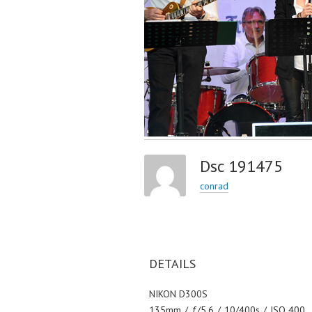
Dsc 191475
conrad
DETAILS
NIKON D300S
135mm
/
ƒ/5.6
/
10/400s
/
ISO 400