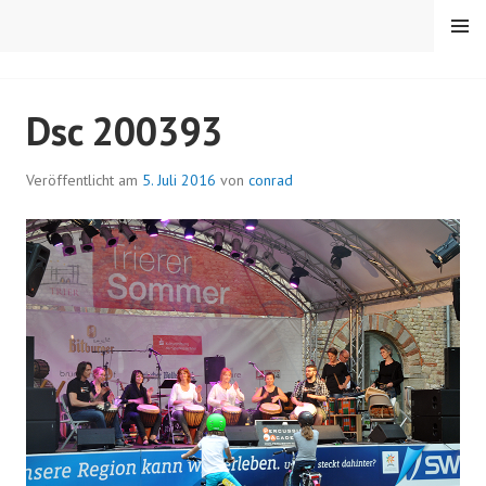
Springe
MENÜ
zum
Inhalt
RC TRIER-PORTA
Dsc 200393
Veröffentlicht am
5. Juli 2016
von
conrad