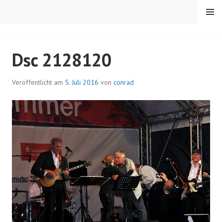
Springe
MENÜ
zum
Inhalt
RC TRIER-PORTA
Dsc 2128120
Veröffentlicht am
5. Juli 2016
von
conrad