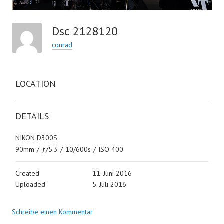
Dsc 2128120
conrad
LOCATION
DETAILS
NIKON D300S
90mm
/
ƒ/5.3
/
10/600s
/
ISO 400
Created
11. Juni 2016
Uploaded
5. Juli 2016
Schreibe einen Kommentar